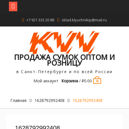
Перейти
+7 921 333 20 88
sklad.klyuchnikip@mail.ru
к
содержимому
ПРОДАЖА СУМОК ОПТОМ И
РОЗНИЦУ
в Санкт-Петербурге и по всей России
Мой аккаунт
Корзина
/
₽
0.00
0
Главная
1628792992408
1628792992408
1628792992408