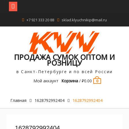
Перейти
+7 921 333 20 88
sklad.klyuchnikip@mail.ru
к
содержимому
ПРОДАЖА СУМОК ОПТОМ И
РОЗНИЦУ
в Санкт-Петербурге и по всей России
Мой аккаунт
Корзина
/
₽
0.00
0
Главная
1628792992404
1628792992404
1628792992404