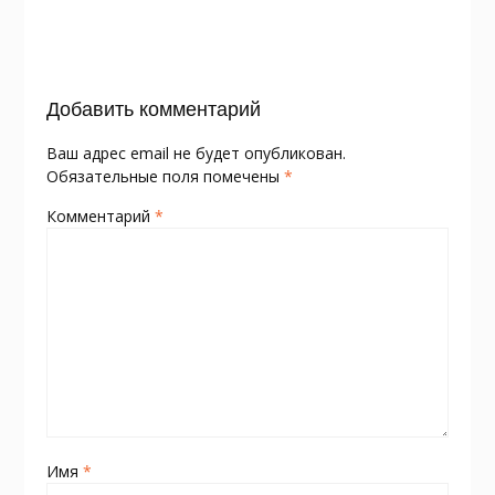
o
kl
st
а
записям
o
as
в
k
s
и
Добавить комментарий
ni
т
ki
ь
Ваш адрес email не будет опубликован.
Обязательные поля помечены
*
Комментарий
*
Имя
*