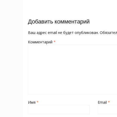
o
kl
st
а
записям
o
as
в
k
s
и
Добавить комментарий
ni
т
ki
ь
Ваш адрес email не будет опубликован.
Обязате
Комментарий
*
Имя
*
Email
*