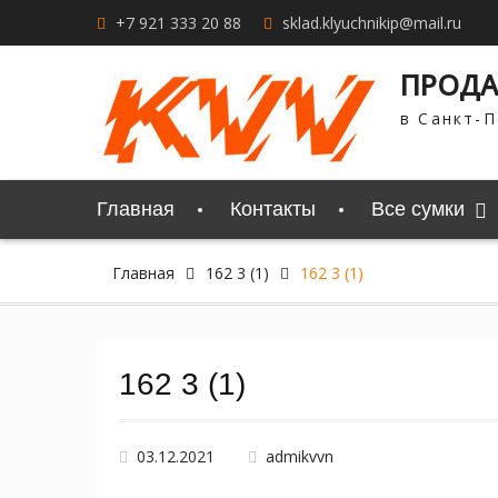
Перейти
+7 921 333 20 88
sklad.klyuchnikip@mail.ru
к
содержимому
ПРОДА
в Санкт-П
Главная
Контакты
Все сумки
Главная
162 3 (1)
162 3 (1)
162 3 (1)
03.12.2021
admikvvn