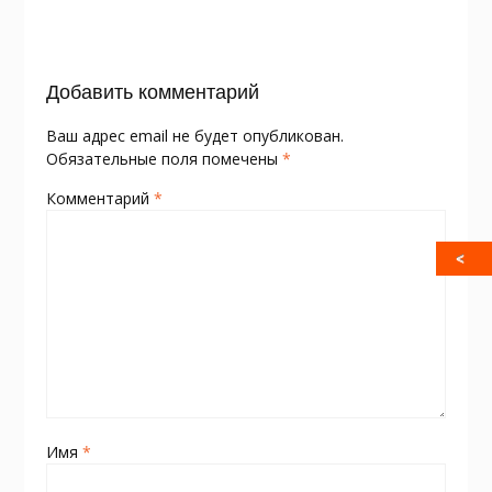
o
as
в
k
s
и
Добавить комментарий
ni
т
ki
ь
Ваш адрес email не будет опубликован.
Обязательные поля помечены
*
Комментарий
*
Имя
*