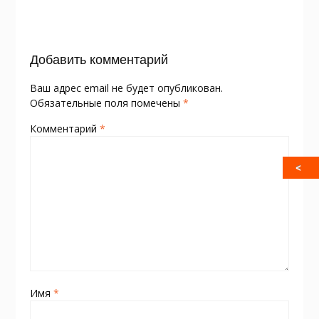
o
as
в
k
s
и
Добавить комментарий
ni
т
ki
ь
Ваш адрес email не будет опубликован.
Обязательные поля помечены
*
Комментарий
*
Имя
*