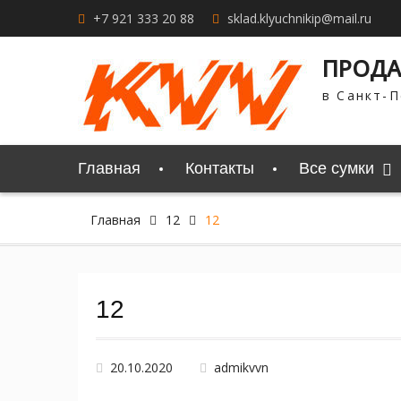
Перейти
+7 921 333 20 88
sklad.klyuchnikip@mail.ru
к
содержимому
ПРОДА
в Санкт-П
Главная
Контакты
Все сумки
Главная
12
12
12
20.10.2020
admikvvn