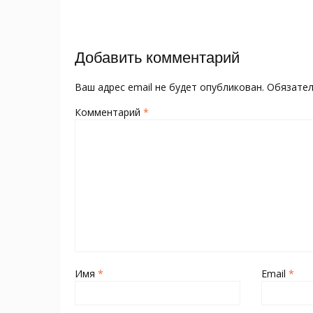
o
kl
st
а
записям
o
as
в
k
s
и
Добавить комментарий
ni
т
ki
ь
Ваш адрес email не будет опубликован.
Обязате
Комментарий
*
Имя
*
Email
*