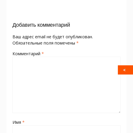
o
as
в
k
s
и
Добавить комментарий
ni
т
ki
ь
Ваш адрес email не будет опубликован.
Обязательные поля помечены
*
Комментарий
*
Имя
*