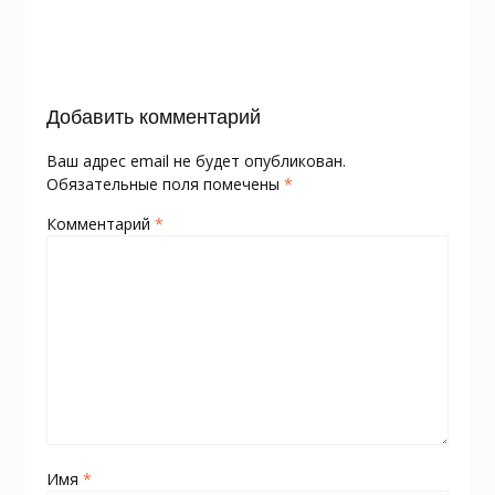
o
as
в
k
s
и
ni
т
Добавить комментарий
ki
ь
Ваш адрес email не будет опубликован.
Обязательные поля помечены
*
Комментарий
*
Имя
*