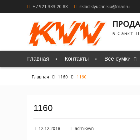
Перейти
+7 921 333 20 88
sklad.klyuchnikip@mail.ru
к
содержимому
ПРОДА
в Санкт-П
Главная
Контакты
Все сумки
Главная
1160
1160
1160
12.12.2018
admikvvn