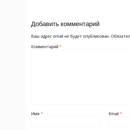
o
kl
st
а
записям
o
as
в
k
s
и
Добавить комментарий
ni
т
ki
ь
Ваш адрес email не будет опубликован.
Обязате
Комментарий
*
Имя
*
Email
*