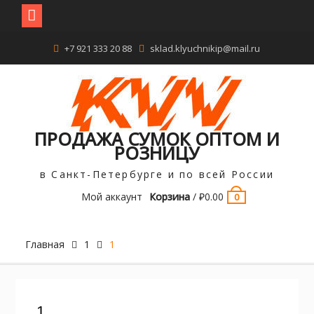
Перейти
+7 921 333 20 88
sklad.klyuchnikip@mail.ru
к
содержимому
ПРОДАЖА СУМОК ОПТОМ И
РОЗНИЦУ
в Санкт-Петербурге и по всей России
Мой аккаунт
Корзина
/
₽
0.00
0
Главная
1
1
1