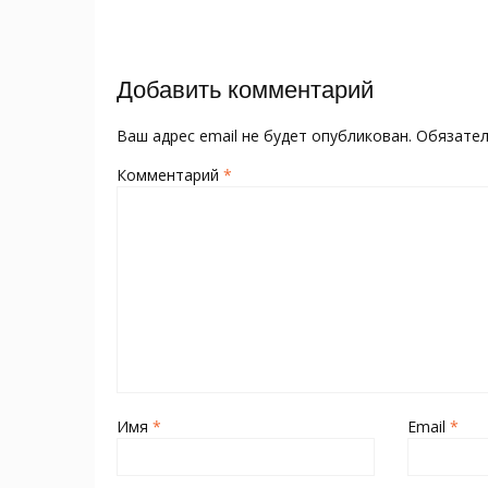
o
kl
st
а
записям
o
as
в
k
s
и
Добавить комментарий
ni
т
ki
ь
Ваш адрес email не будет опубликован.
Обязате
Комментарий
*
Имя
*
Email
*