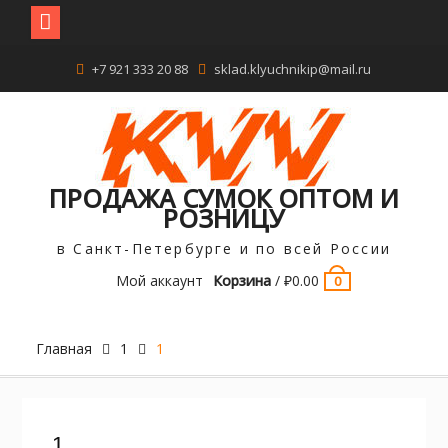
Перейти
+7 921 333 20 88
sklad.klyuchnikip@mail.ru
к
содержимому
ПРОДАЖА СУМОК ОПТОМ И
РОЗНИЦУ
в Санкт-Петербурге и по всей России
Мой аккаунт
Корзина
/
₽
0.00
0
Главная
1
1
1