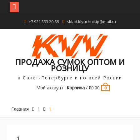
Перейти
+7 921 333 20 88
sklad.klyuchnikip@mail.ru
к
содержимому
ПРОДАЖА СУМОК ОПТОМ И
РОЗНИЦУ
в Санкт-Петербурге и по всей России
Мой аккаунт
Корзина
/
₽
0.00
0
Главная
1
1
1