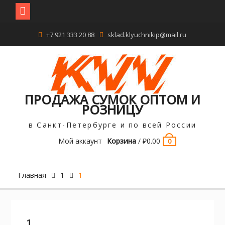
Перейти
+7 921 333 20 88
sklad.klyuchnikip@mail.ru
к
содержимому
ПРОДАЖА СУМОК ОПТОМ И
РОЗНИЦУ
в Санкт-Петербурге и по всей России
Мой аккаунт
Корзина
/
₽
0.00
0
Главная
1
1
1