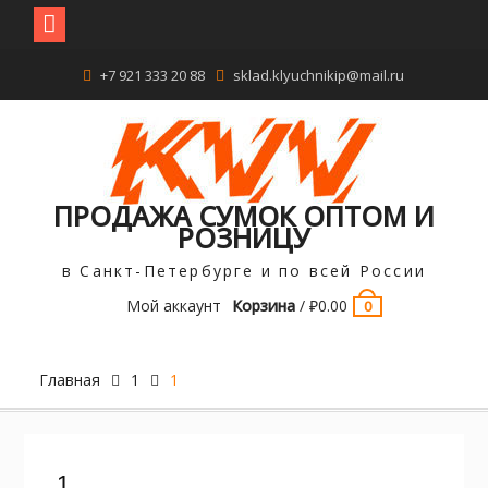
Перейти
+7 921 333 20 88
sklad.klyuchnikip@mail.ru
к
содержимому
ПРОДАЖА СУМОК ОПТОМ И
РОЗНИЦУ
в Санкт-Петербурге и по всей России
Мой аккаунт
Корзина
/
₽
0.00
0
Главная
1
1
1