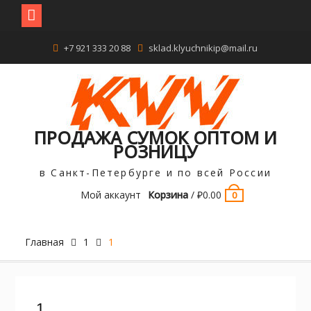
Перейти
+7 921 333 20 88
sklad.klyuchnikip@mail.ru
к
содержимому
ПРОДАЖА СУМОК ОПТОМ И
РОЗНИЦУ
в Санкт-Петербурге и по всей России
Мой аккаунт
Корзина
/
₽
0.00
0
Главная
1
1
1