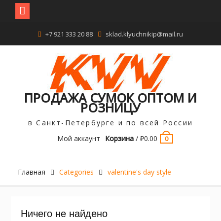
Перейти
+7 921 333 20 88
sklad.klyuchnikip@mail.ru
к
содержимому
ПРОДАЖА СУМОК ОПТОМ И
РОЗНИЦУ
в Санкт-Петербурге и по всей России
Мой аккаунт
Корзина
/
₽
0.00
0
Главная
Categories
valentine's day style
Ничего не найдено