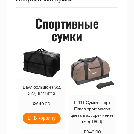
Спортивные
сумки
Баул большой (Код
322) 84*48*43
F 111 Сумка спорт
₽
640.00
Fitnes sport малая
цвета в ассортименте
В корзину
(код 1968)
₽
840.00