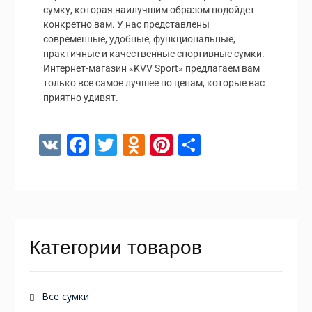
сумку, которая наилучшим образом подойдет
конкретно вам. У нас представлены
современные, удобные, функциональные,
практичные и качественные спортивные сумки.
Интернет-магазин «KVV Sport» предлагаем вам
только все самое лучшее по ценам, которые вас
приятно удивят.
V
F
T
O
Pi
О
K
ac
w
d
nt
т
e
itt
n
er
п
b
er
o
e
р
o
kl
st
а
Категории товаров
o
as
в
k
s
и
ni
т
Все сумки