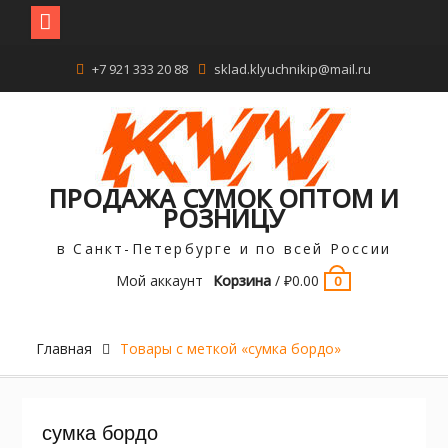
Перейти
+7 921 333 20 88
sklad.klyuchnikip@mail.ru
к
содержимому
ПРОДАЖА СУМОК ОПТОМ И
РОЗНИЦУ
в Санкт-Петербурге и по всей России
Мой аккаунт
Корзина
/
₽
0.00
0
Главная
Товары с меткой «сумка бордо»
сумка бордо