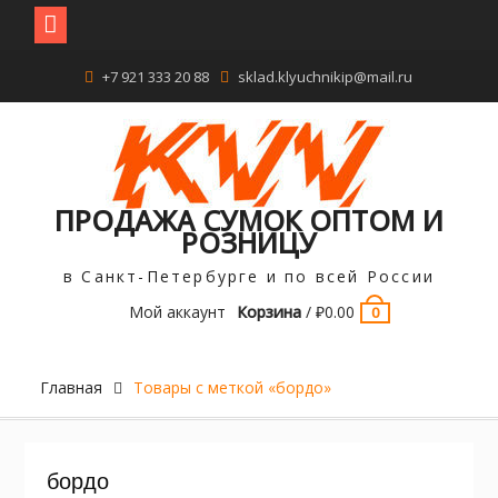
Перейти
+7 921 333 20 88
sklad.klyuchnikip@mail.ru
к
содержимому
ПРОДАЖА СУМОК ОПТОМ И
РОЗНИЦУ
в Санкт-Петербурге и по всей России
Мой аккаунт
Корзина
/
₽
0.00
0
Главная
Товары с меткой «бордо»
бордо