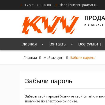
Перейти
+7 921 333 20 88
sklad.klyuchnikip@mail.ru
к
содержимому
ПРОДА
в Санкт-П
Главная
Контакты
Все сумки
Главная
Мой аккаунт
Забыли пароль
Забыли пароль
Забыли свой пароль? Укажите свой Email или им
получите по электронной почте.