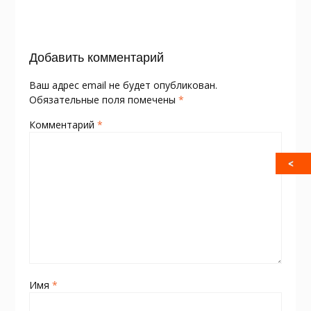
o
as
в
k
s
и
Добавить комментарий
ni
т
ki
ь
Ваш адрес email не будет опубликован.
Обязательные поля помечены
*
Комментарий
*
Имя
*