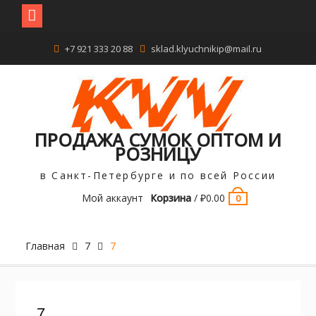
Перейти
+7 921 333 20 88
sklad.klyuchnikip@mail.ru
к
содержимому
ПРОДАЖА СУМОК ОПТОМ И
РОЗНИЦУ
в Санкт-Петербурге и по всей России
Мой аккаунт
Корзина
/
₽
0.00
0
Главная
7
7
7