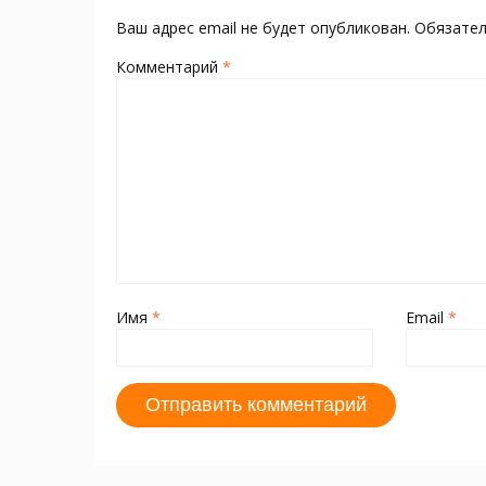
ni
т
ki
ь
Ваш адрес email не будет опубликован.
Обязате
Комментарий
*
Имя
*
Email
*