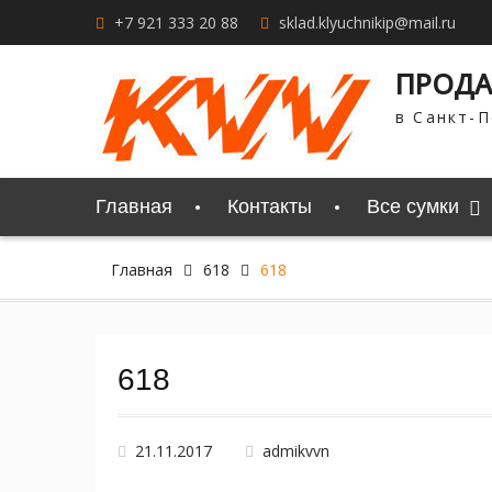
Перейти
+7 921 333 20 88
sklad.klyuchnikip@mail.ru
к
содержимому
ПРОДА
в Санкт-П
Главная
Контакты
Все сумки
Главная
618
618
618
21.11.2017
admikvvn