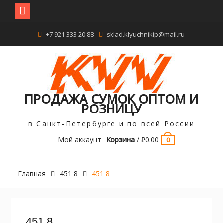
Перейти
+7 921 333 20 88
sklad.klyuchnikip@mail.ru
к
содержимому
ПРОДАЖА СУМОК ОПТОМ И
РОЗНИЦУ
в Санкт-Петербурге и по всей России
Мой аккаунт
Корзина
/
₽
0.00
0
Главная
451 8
451 8
451 8