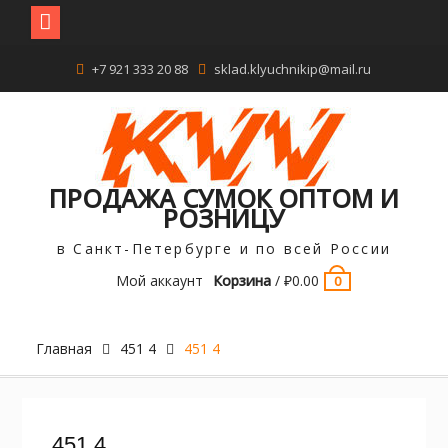
Перейти
+7 921 333 20 88
sklad.klyuchnikip@mail.ru
к
содержимому
ПРОДАЖА СУМОК ОПТОМ И
РОЗНИЦУ
в Санкт-Петербурге и по всей России
Мой аккаунт
Корзина
/
₽
0.00
0
Главная
451 4
451 4
451 4