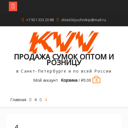
Перейти
+7 921 333 20 88
sklad.klyuchnikip@mail.ru
к
содержимому
ПРОДАЖА СУМОК ОПТОМ И
РОЗНИЦУ
в Санкт-Петербурге и по всей России
Мой аккаунт
Корзина
/
₽
0.00
0
Главная
4
4
4