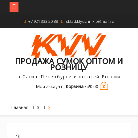
Перейти
+7 921 333 20 88
sklad.klyuchnikip@mail.ru
к
содержимому
ПРОДАЖА СУМОК ОПТОМ И
РОЗНИЦУ
в Санкт-Петербурге и по всей России
Мой аккаунт
Корзина
/
₽
0.00
0
Главная
3
3
3