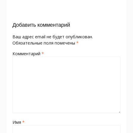
o
as
в
k
s
и
Добавить комментарий
ni
т
ki
ь
Ваш адрес email не будет опубликован.
Обязательные поля помечены
*
Комментарий
*
Имя
*