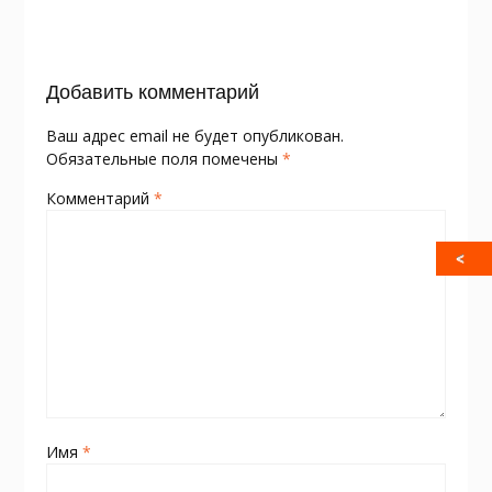
o
as
в
k
s
и
Добавить комментарий
ni
т
ki
ь
Ваш адрес email не будет опубликован.
Обязательные поля помечены
*
Комментарий
*
Имя
*