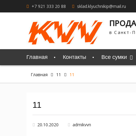
Перейти
+7 921 333 20 88
sklad.klyuchnikip@mail.ru
к
содержимому
ПРОДА
в Санкт-П
Главная
Контакты
Все сумки
Главная
11
11
11
20.10.2020
admikvvn