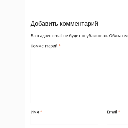
o
kl
st
а
записям
o
as
в
k
s
и
Добавить комментарий
ni
т
ki
ь
Ваш адрес email не будет опубликован.
Обязате
Комментарий
*
Имя
*
Email
*