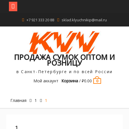
Перейти
+7 921 333 20 88
sklad.klyuchnikip@mail.ru
к
содержимому
ПРОДАЖА СУМОК ОПТОМ И
РОЗНИЦУ
в Санкт-Петербурге и по всей России
Мой аккаунт
Корзина
/
₽
0.00
0
Главная
1
1
1